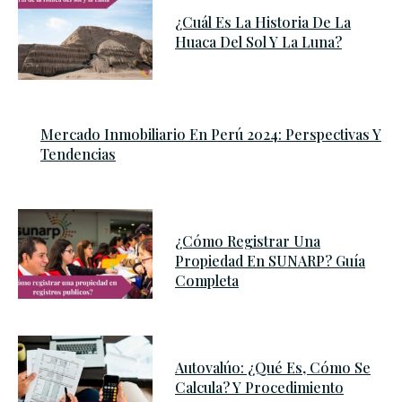
¿Cuál Es La Historia De La
Huaca Del Sol Y La Luna?
Mercado Inmobiliario En Perú 2024: Perspectivas Y
Tendencias
¿Cómo Registrar Una
Propiedad En SUNARP? Guía
Completa
Autovalúo: ¿Qué Es, Cómo Se
Calcula? Y Procedimiento