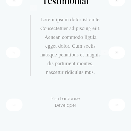
Testimonial
lor ist amte.
Lorem ipsum dolor ist amte.
Lorem ip
ipiscing eilt.
Consectetuer adipiscing eilt.
Consectet
modo ligula
Aenean commodo ligula
Aenean
 Cum sociis
egget dolor. Cum sociis
egget 
bus et magnis
natoque penatibus et magnis
natoque 
ent montes,
dis parturient montes,
dis p
iculus mus.
nascetur ridiculus mus.
nascet
rown
Kim Lardanse
Trevo
er
Developer
D