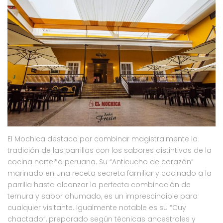
El Mochica destaca por combinar magistralmente la
tradición de las parrillas con los sabores distintivos de la
cocina norteña peruana. Su “Anticucho de corazón”
marinado en una receta secreta familiar y cocinado a la
parrilla hasta alcanzar la perfecta combinación de
ternura y sabor ahumado, es un imprescindible para
cualquier visitante. Igualmente notable es su “Cuy
chactado”, preparado según técnicas ancestrales y