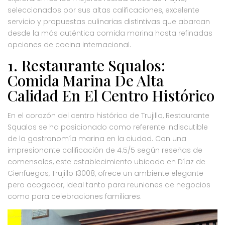
seleccionados por sus altas calificaciones, excelente
servicio y propuestas culinarias distintivas que abarcan
desde la más auténtica comida marina hasta refinadas
opciones de cocina internacional.
1. Restaurante Squalos:
Comida Marina De Alta
Calidad En El Centro Histórico
En el corazón del centro histórico de Trujillo, Restaurante
Squalos se ha posicionado como referente indiscutible
de la gastronomía marina en la ciudad. Con una
impresionante calificación de 4.5/5 según reseñas de
comensales, este establecimiento ubicado en Díaz de
Cienfuegos, Trujillo 13008, ofrece un ambiente elegante
pero acogedor, ideal tanto para reuniones de negocios
como para celebraciones familiares.