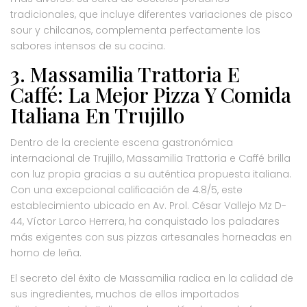
tradicionales, que incluye diferentes variaciones de pisco
sour y chilcanos, complementa perfectamente los
sabores intensos de su cocina.
3. Massamilia Trattoria E
Caffé: La Mejor Pizza Y Comida
Italiana En Trujillo
Dentro de la creciente escena gastronómica
internacional de Trujillo, Massamilia Trattoria e Caffé brilla
con luz propia gracias a su auténtica propuesta italiana.
Con una excepcional calificación de 4.8/5, este
establecimiento ubicado en Av. Prol. César Vallejo Mz D-
44, Víctor Larco Herrera, ha conquistado los paladares
más exigentes con sus pizzas artesanales horneadas en
horno de leña.
El secreto del éxito de Massamilia radica en la calidad de
sus ingredientes, muchos de ellos importados