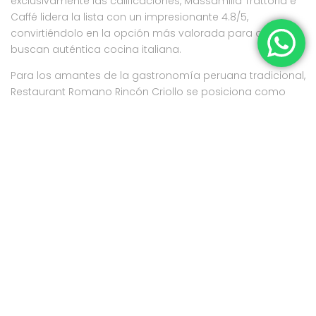
exclusivamente las calificaciones, Massamilia Trattoria e
Caffé lidera la lista con un impresionante 4.8/5,
convirtiéndolo en la opción más valorada para quienes
buscan auténtica cocina italiana.
Para los amantes de la gastronomía peruana tradicional,
Restaurant Romano Rincón Criollo se posiciona como
líder con su calificación de 4.6/5, destacándose por la
autenticidad y calidad de sus platos criollos norteños.
Restaurante Squalos, con 4.5/5, representa la mejor
opción para los aficionados a los mariscos y pescados
frescos.
Tanto El Sombrero de Clarita como El Mochica, ambos
con 4.2/5, ofrecen experiencias culturales más completas
que van más allá de la gastronomía, incorporando
música y tradiciones locales. La elección final dependerá
de las preferencias personales, pero cualquiera de estos
establecimientos garantiza una experiencia
gastronómica memorable en Trujillo.