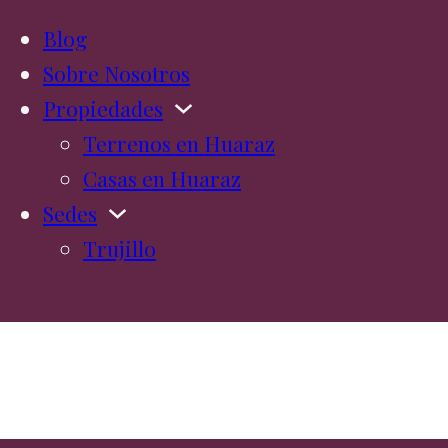
Blog
Sobre Nosotros
Propiedades
Terrenos en Huaraz
Casas en Huaraz
Sedes
Trujillo