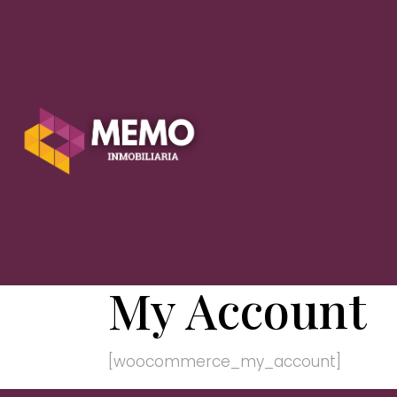
My Account
[woocommerce_my_account]